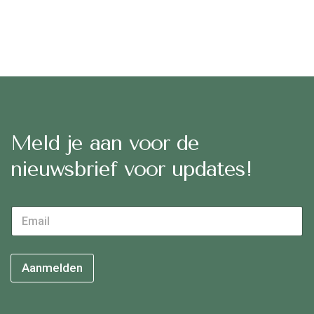
Meld je aan voor de
nieuwsbrief voor updates!
*
E
*
m
E
a
m
i
a
l
Aanmelden
i
*
l