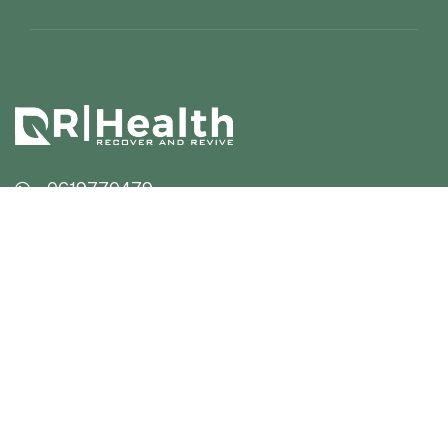
0619770479
info@rhealth.nl
Rijksstraatweg 45,
4194SK in Meteren
Diensten
Manuele therapie
Vitaliteitscoaching